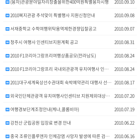
(융자)관광분야일자리창출을위한400억원특별융자시행
2010.09.10
2010복지관광 추석맞이 특별행사 지원신청안내
2010.09.08
서재중학교 수학여행위탁용역제한경쟁입찰공고
2010.09.07
청주시 여행사 인센티브지원계획 공고
2010.08.31
2010 F1코리아그랑프리여행상품공모(전라남도)
2010.08.24
2010 F1코리아그랑프리 국내외관광객 유치여행사 인센…
2010.08.24
2011대구세계육상선수권대회 숙박예약관리 대행사 선정 …
2010.08.17
외국인단체관광객 유치여행사인센티브 지원제외대상알림
2010.07.20
여행경보단계조정안내(케냐,콜롬비아)
2010.07.19
강천산 군립공원 입장료 변경 안내
2010.06.22
중국 조류인플루엔자 인체감염 사망자 발생에 따른 검역강…
2010.06.16