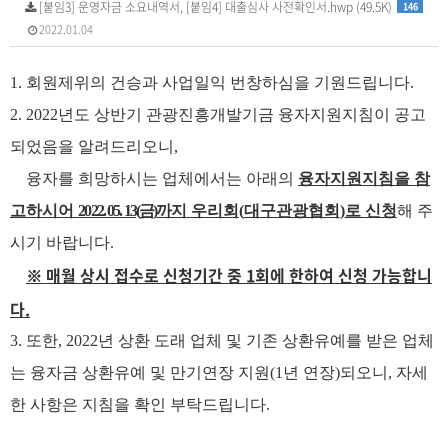
[붙임3] 운영자금 소요내역서, [붙임4] 대출심사 사전확인서.hwp (49.5K)
146
2022.01.04
1.
회원제위의 건승과 사업일익 번창하심을 기원드립니다
.
2. 2022
년도 상반기 관광진흥개발기금 융자지원지침이 공고
되었음을 알려드리오니
,
​
융자를 희망하시는 업체에서는 아래의
융자지원지침을 참
고하시어
2022. 05. 13(
금
)
까지
우리회
(
대구관광협회
)
로 신청
해 주
시기 바랍니다
.
매월 상시 접수로 신청기간 중 1회에 한하여 신청 가능합니
​
※
다.
3.
또한
, 2022
년 상환 도래 업체 및 기존 상환유예를 받은 업체
는 융자금 상환유예 및 만기연장 지원
(1
년 연장
)
되오니
,
자세
한 사항은 지침을 확인 부탁드립니다
.