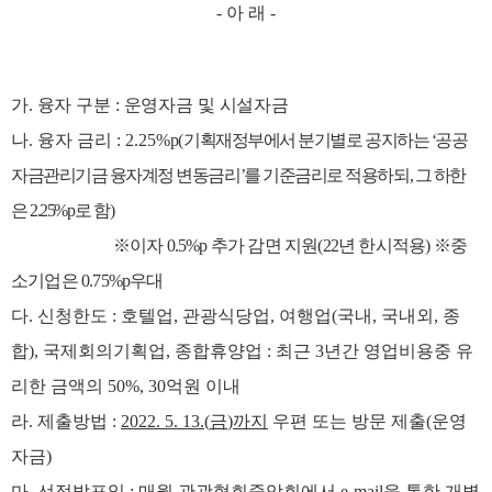
-
아 래
-
가
.
융자 구분
:
운영자금 및 시설자금
나
.
융자 금리
: 2.25%
p
(
기획재정부에서 분기별로 공지하는
‘
공공
자금관리기금 융자계정
변동금리
’
를 기준금리로 적용하되
,
그 하한
은
2.25%
p
로 함
)
※
이자
0.5%p
추가 감면 지원
(22
년 한시적용
)
※
중
소기업은
0.75%p
우대
다
.
신청한도
:
호텔업
,
관광식당업
,
여행업
(
국내
,
국내외
,
종
합
),
국제회의기획업
,
종합휴양업
:
최근
3
년간 영업비용중 유
리한 금액의
50%, 30
억원 이내
라
.
제출방법
:
2022. 5. 13.(
금
)
까지
우편 또는 방문 제출
(
운영
자금
)
마
.
선정발표일
:
매월 관광협회중앙회에서
e-mail
을 통한 개별