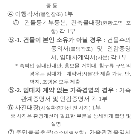
증 등
④ 이행각서
1부
(붙임참조)
⑤ 건물등기부등본, 건축물대장
(현황도면 포
각 1부
함)
⑤
-1.
건물이 본인 소유가 아닐 경우
:
건물주의
동의서
및 인감증명
(붙임참조)
서, 임대차계약서
각 1부
(사본)
* 숙박업 실내안내판, 홍보물 거치대, 침구류 구입의
경우는 임대차 계약서
만 제출 가능. 단,
(사본)
벽지, 조명은 모두 제출
⑤
-2.
임대차 계약 없는 가족경영의 경우
:
가족
관계증명서 및 인감증명서 각 1부
⑥ 사진대장
1부
(시설환경개선 전 사진)
※ 사진은 환경개선이 필요한 부분을 상세하게 촬영 및
설명
⑦ 주민등록초본
, 가족관계증명서
(주소이력포함)