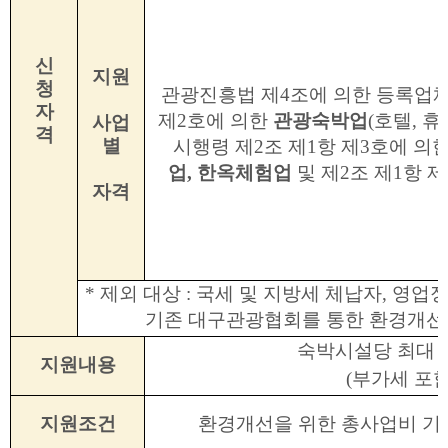
신
지원
청
관광진흥법 제4조에 의한 등록업체로
자
제2호에 의한
관광숙박업
(호텔, 
사업
격
별
시행령 제2조 제1항 제3호에 의
업
,
한옥체험업
및 제2조 제1항 
자격
* 제외 대상 : 국세 및 지방세 체납자, 영업
기존 대구관광협회를 통한 환경개선 지
숙박시설당 최대 
지원내용
(부가세 포함
지원조건
환경개선을 위한 총사업비 기준