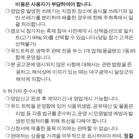
비용은 사용자가 부담하여야 합니다
.
❍
영업중 발생한 쓰레기는 지정된 장소에 음식물 쓰레기와 일
반 쓰레기를 분리하여 배출한 경우에 한해 주최측에서 일
괄 처리합니다
.
❍
캠프닉 참가자는 축제 참여 사전예약 시 선택옵션으로 밀키
트
(
고기
600g
외
)
를 선택할 수 있습니다
.(
당일 참가 고객은
선택불가
)
❍
푸드트럭은 생맥주 판매 전용 부스
1
개 업체
(
몽골텐드
1
동
)
와
함께 운영됩니다
.
❍
본 공고문에 명시되지 않은 사항에 대해서는 관련 법령을 준
용하고
,
해석상에 이의가 있는 때는 대구광역시 달성군의
해석에 의합니다
.
9.
허가자 준수사항
❍
영업신고 완료 후 계약기간 내 영업개시 가능합니다
.
❍
푸드 트럭을 운영함에 있어 식품위생법
,
공유재산 및 물품관
리법 등
각종 법규를 준수하고
,
운영 시 민원발생 예방과 발
생된 민원처리를
위해 최선을 다해야 합니다
.
❍
신청서에 제출한 품목 이외에는 판매할 수 없습니다
.
❍
판매하는 상품별 가격을 의무적으로 표시하여야 하며
,
정찰