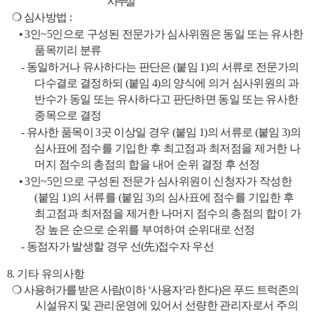
사무실
❍
심사방법
:
•
3
인
~5
인으로 구성된
전문가가 심사위원은 동일 또는 유사한
품목끼리 분류
-
동일하거나 유사하다는 판단은
(
붙임
1)
의 서류로 전문가의
다수결로 결정하되
(
붙임
4)
의 양식에 의거 심사위원의 과
반수가 동일 또는 유사하다고 판단하면 동일 또는 유사한
종목으로 결정
-
유사한 품목이
3
곳 이상일 경우
(
붙임
1)
의 서류로
(
붙임
3)
의
심사표에
점수를 기입한 후 최고점과 최저점을 제거한 나
머지 점수의 총점의 합을 내어 순위 결정 후 선정
•
3
인
~5
인으로 구성된 전문가 심사위원이 신청자가 작성한
(
붙임
1)
의 서류를
(
붙임
3)
의 심사표에 점수를 기입한 후
최고점과 최저점을 제거한 나머지 점수의 총점의 합이 가
장 높은 순으로 순위를 부여하여 순위대로 선정
-
동점자가 발생할 경우 선
(
先
)
접수자 우선
8.
기타 유의사항
❍
사용허가를 받은 사람
(
이하
‘
사용자
’
라 한다
)
은 푸드 트럭존의
시설유지
및 관리운영에 있어서 선량한 관리자로서 주의