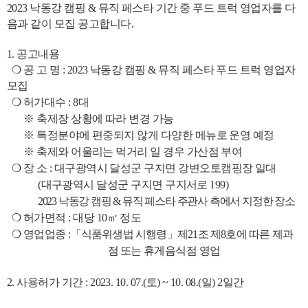
2023
낙동강 캠핑
&
뮤직 페스타 기간 중 푸드 트럭 영업자를 다
음과 같이 모집 공고합니다
.
1.
공고내용
❍
공 고 명
: 2023
낙동강 캠핑
&
뮤직 페스타 푸드 트럭 영업자
모집
❍
허가대수
: 8
대
※
축제장 상황에 따라 변경 가능
※
특정분야에 편중되지 않게 다양한 메뉴로 운영 예정
※
축제와 어울리는 먹거리 일 경우 가산점 부여
❍
장 소
:
대구광역시 달성군 구지면 강변오토캠핑장 일대
(
대구광역시 달성군 구지면 구지서로
199)
2023
낙동강 캠핑
&
뮤직 페스타 주관사 측에서 지정한 장소
❍
허가면적
:
대당
10
㎡
정도
❍
영업업종
:
「
식품위생법 시행령
」
제
21
조 제
8
호에 따른 제과
점 또는
휴게음식점 영업
2.
사용허가 기간
: 2023. 10. 07.(
토
) ~ 10. 08.(
일
) 2
일간