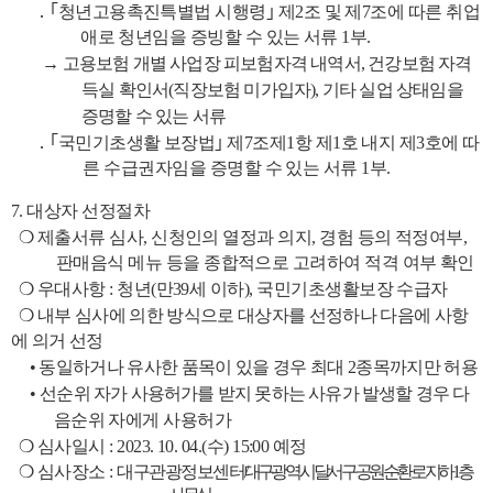
․ ｢
청년고용촉진특별법 시행령
｣
제
2
조 및 제
7
조에 따른 취업
애로 청년임을 증빙할 수 있는 서류
1
부
.
→
고용보험 개별 사업장 피보험자격 내역서
,
건강보험 자격
득실
확인서
(
직장보험 미가입자
),
기타 실업 상태임을
증명할 수 있는
서류
․ ｢
국민기초생활 보장법
｣
제
7
조제
1
항 제
1
호 내지 제
3
호에 따
른 수급권자임을 증명할 수 있는 서류
1
부
.
7.
대상자 선정절차
❍
제출서류 심사
,
신청인의 열정과 의지
,
경험 등의 적정여부
,
판매음식 메뉴 등을 종합적으로 고려하여 적격 여부 확인
❍
우대사항
:
청년
(
만
39
세 이하
),
국민기초생활보장 수급자
❍
내부
심사에 의한 방식으로 대상자를 선정하나 다음에 사항
에 의거 선정
•
동일하거나 유사한 품목이 있을 경우 최대
2
종목까지만 허용
•
선순위 자가 사용허가를 받지 못하는 사유가 발생할 경우 다
음순위
자에게 사용허가
❍
심사일시
: 2023. 10. 04.(
수
) 15:00
예정
❍
심사장소
:
대구관광정보센터
대
구광역시 달서구 공원순환로 지하
1
층