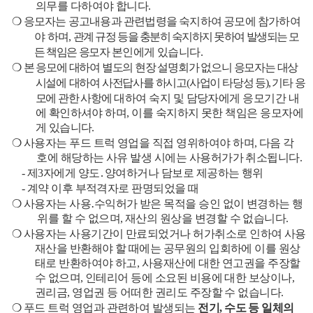
의무를 다하여야 합니다
.
❍
응모자는 공고내용과 관련법령을 숙지하여 공모에 참가하여
야 하며
,
관계 규정 등을 충분히 숙지하지 못하여 발생되는 모
든 책임은 응모자
본인에게 있습니다
.
❍
본 응모에 대하여 별도의 현장 설명회가 없으니 응모자는 대상
시설에
대하여 사전답사를 하시고
(
사업이 타당성 등
),
기타 응
모에 관한 사항에
대하여 숙지 및 담당자에게 응모기간 내
에 확인하셔야 하며
,
이를 숙지하지 못한 책임은 응모자에
게 있습니다
.
❍
사용자는 푸드 트럭 영업을 직접 영위하여야 하며
,
다음 각
호에 해당하는 사유 발생 시에는 사용허가가 취소됩니다
.
-
제
3
자에게 양도
․
양여하거나 담보로 제공하는 행위
-
계약 이후 부적격자로 판명되었을 때
❍
사용자는 사용
․
수익허가 받은 목적을 승인 없이 변경하는 행
위를 할 수 없으며
,
재산의 원상을 변경할 수 없습니다
.
❍
사용자는 사용기간이 만료되었거나 허가취소로 인하여 사용
재산을 반환해야 할 때에는 공무원의 입회하에 이를 원상
태로 반환하여야 하고
,
사용재산에 대한 연고권을 주장할
수 없으며
,
인테리어 등에 소요된 비용에 대한 보상이나
,
권리금
,
영업권 등 어떠한 권리도 주장할 수 없습니다
.
❍
푸드 트럭 영업과 관련하여 발생되는
전기
,
수도 등 일체의