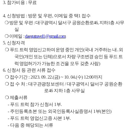
3.
참가비용
:
무료
4.
신청방법
:
방문 및 우편
,
이메일 중 택
1
접수
❍
방문 및 우편
:
대구광역시 달서구 공원순환로
46,
지하
1
층 사무
실
❍
이메일
:
daegutravel1@gmail.com
5.
신청자격
❍
푸드 트럭 영업신고하
여
운영 중인 개인
(
국내 거주하는 내
․
외
국인
(
개인
또는 단체
)
으로서 차량 구조변경 승인 등 푸드 트
럭 영업허가가 가능한
조건을 모두 갖춘 사람
)
6.
신청서 등 관련 서류 접수
❍
접수기간
: 2023. 09. 22.(
금
) ~ 10. 04.(
수
) 12:00
까지
❍
접 수 처
:
대구관광정보센터
/
대구광역시 달서구 공원순환
로
46
지하
1
층 사무실
❍
제출서류
-
푸드 트럭 참가 신청서
1
부
.
-
주민등록초본 또는 외국인등록사실증명서
1
부
(
본인
)
-
푸드 트럭 영업신고증 사본
1
부
.
-
다음 중 해당되는 서류