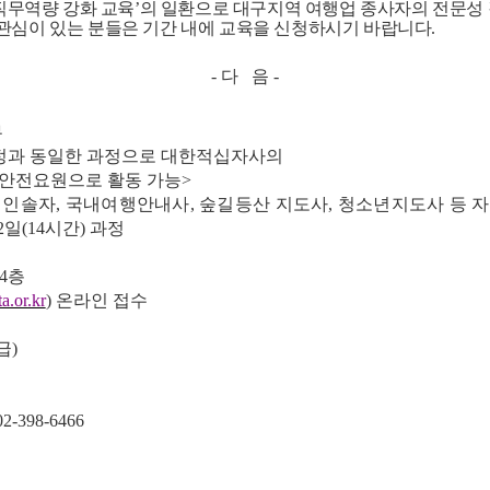
직무역량 강화 교육
’
의 일환으로 대구지역 여행업 종사자의 전문성
관심이 있는 분들은 기간 내에 교육을 신청하시기 바랍니다
.
-
다 음
-
무
정과 동일한 과정으로 대한적십자사의
요원으로 활동 가능
>
행인솔자
,
국내여행안내사
,
숲길등산 지도사
,
청소년지도사 등 
2
일
(14
시간
)
과정
4
층
.or.kr
)
온라인 접수
급
)
02-398-6466