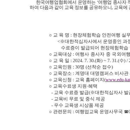
한국여행업협회에서 운영하는
‘
여행업 종사자 
하여 다음과 같이 교육 정보를 공유하오니
,
교육에 
○
교 육 명
:
현장체험학습 안전여행 실
<
※
대한적십자사에서 운영중인 과
수료증이 발급되어 현장체험학습 안전
○
교육대상
:
여행사 종사자 중 국외여
○
교 육 일
: 2024. 7. 30.(
화
) ~ 7. 31.(
수
) / 
○
교육인원
: 30
명
(
선착순 접수
)
○
교육장소
:
계명대 대명캠퍼스 비사관
○
교육신청
:
교육 홈페이지
(
www.edu-kata
○
교육수료생 지원
·
혜택
-
교육 수료증 발급
(
※
대한적십자사 발
-
교육비 무료 및 중식 제공
-
우수 교육생 시상품 제공
○
관련문의
:
여행업교육 운영사무국
☎