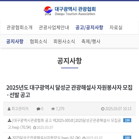
관광협회소개
관광사업체안내
공고/공지사항
자료실
공지사항
협회소식
회원사소식
축제/행사
공지사항
2025년도 대구광역시 달성군 관광해설사 자원봉사자 모집
·선발 공고
최고관리자
0
7,279
2025.03.07 10:13
[대구광역시관광협회 공고 제2025-005호]2025달성군관광해설사 모집공
159
고.hwp (70.5K)
2025.03.07
2025달성군관광해설사지원양식.hwp (61.0K)
2025.03.07
160