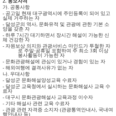
2.
응모자격
가
.
공통사항
-
공고일 현재 대구광역시에 주민등록이 되어 있고
실제 거주하는 자
-
달성군의 역사
,
문화유적 및 관광에 관한 기본 소
양을 갖춘 자
-
하루
7
시간 대기하면서 장시간 해설이 가능한 신
체 건강한 자
-
자원보상 의지와 관광서비스 마인드가 투철한 자
로 주말
·
공휴일 포함하여 주 최소
3
회 이상
봉사활동이 가능한 자
-
문화관광해설에 관심이 있거나 경험이 있는 자
-
해외여행에 결격사유가 없는 자
나
.
우대사항
-
달성군 문화해설양성교육 수료자
-
달성군 교육청에서 실시하는 문화해설사 교육 수
료자
-
대구시 문화관광해설사 교육과정 이수자
-
기타 해설사 관련 교육 수료자
-
관광 관련 자격증 소지자
(
관광통역안내사
,
국내여
행안내사 등
)