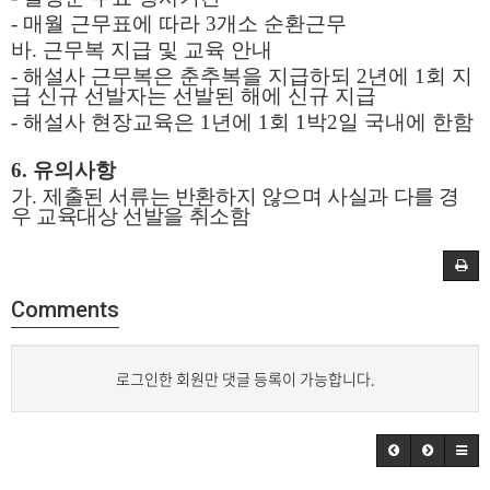
-
매월 근무표에 따라
3
개소 순환근무
바
.
근무복 지급 및 교육 안내
-
해설사 근무복은 춘추복을 지급하되
2
년에
1
회 지
급 신규 선발자는 선발된 해에 신규 지급
-
해설사 현장교육은
1
년에
1
회
1
박
2
일 국내에 한함
6.
유의사항
가
.
제출된 서류는 반환하지 않으며 사실과 다를 경
우 교육대상 선발을 취소함
Comments
로그인한 회원만 댓글 등록이 가능합니다.