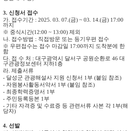
3.
신청서 접수
가
.
접수기간
: 2025. 03. 07.(
금
) ~ 03. 14.(
금
) 17:00
까지
※
중식시간
(12:00 ~ 13:00)
제외
나
.
접수방법
:
직접방문 또는 등기우편 접수
※
우편접수는 접수 마감일
17:00
까지 도착분에 한
함
다
.
접 수 처
:
대구광역시 달서구 공원순환로
46
대
구관광정보센터 지하
1
층
라
.
제출서류
-
달성군 관광해설사 지원 신청서
1
부
(
붙임 참조
)
-
자원봉사활동서약서
1
부
(
붙임 참조
)
-
최종학력증명서
1
부
-
주민등록등본
1
부
-
기타 자격증 및 수료증 등 관련서류 사본 각
1
부
(
해
당자
)
4.
선발