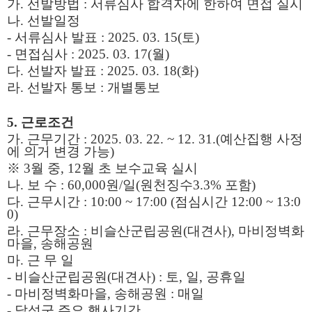
가
.
선발방법
:
서류심사 합격자에 한하여 면접 실시
나
.
선발일정
-
서류심사 발표
: 2025. 03. 15(
토
)
-
면접심사
: 2025. 03. 17(
월
)
다
.
선발자 발표
: 2025. 03. 18(
화
)
라
.
선발자 통보
:
개별통보
5.
근로조건
가
.
근무기간
: 2025. 03. 22. ~ 12. 31.(
예산집행 사정
에 의거 변경 가능
)
※
3
월 중
, 12
월 초 보수교육 실시
나
.
보 수
: 60,000
원
/
일
(
원천징수
3.3%
포함
)
다
.
근무시간
: 10:00 ~ 17:00 (
점심시간
12:00 ~ 13:0
0)
라
.
근무장소
:
비슬산군립공원
(
대견사
),
마비정벽화
마을
,
송해공원
마
.
근 무 일
-
비슬산군립공원
(
대견사
) :
토
,
일
,
공휴일
-
마비정벽화마을
,
송해공원
:
매일
-
달성군 주요 행사기간