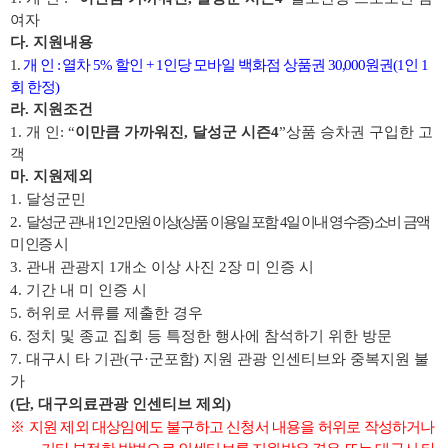
여자
다
.
지원내용
1.
개 인
:
열차
5%
할인
+ 1
인당 모바일 백화점 상품권
30,000
원권
(1
인
1
회 한정
)
라
.
지원조건
1.
개 인
: “
이만큼 가까워진
,
달성군 시즌
4
”
상품 승차권 구입한 고
객
마
.
지원제외
1.
달성군민
2.
달성군 관내
1
인
2
만원 이상
(
상품 이용일 포함
4
일 이내 영수증
)
소비 금액
미 인증 시
3.
관내 관광지
1
개소 이상 사진
2
장 미 인증 시
4.
기간 내 미 인증 시
5.
허위로 서류를 제출한 경우
6.
정치 및 종교 집회 등 특정한 행사에 참석하기 위한 방문
7.
대구시 타 기관
(
구
·
군포함
)
지원 관광 인센티브와 중복지원 불
가
(
단
,
대구의료관광 인센티브 제외
)
※
지원 제외 대상임에도 불구하고 신청서 내용을 허위로 작성하거나