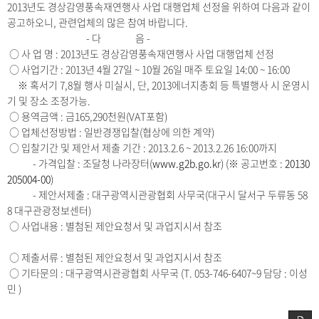
2013년도 경상감영풍속재연행사 사업 대행업체 선정을 위하여 다음과 같이
공고하오니, 관련업체의 많은 참여 바랍니다.
- 다 음 -
○ 사 업 명 : 2013년도 경상감영풍속재연행사 사업 대행업체 선정
○ 사업기간 : 2013년 4월 27일 ~ 10월 26일 매주 토요일 14:00 ~ 16:00
※ 혹서기 7,8월 행사 미실시, 단, 2013에너지총회 등 특별행사 시 운영시
기 및 장소 조정가능.
○ 용역금액 : 금165,290천원(VAT포함)
○ 업체선정방법 : 일반경쟁입찰(협상에 의한 계약)
○ 입찰기간 및 제안서 제출 기간 : 2013.2.6 ~ 2013.2.26 16:00까지
- 가격입찰 : 조달청 나라장터(
www.g2b.go.kr
) (※ 공고번호 :
20130
205004-00
)
- 제안서제출 : 대구광역시관광협회 사무국(대구시 달서구 두류동 58
8 대구관광정보센터)
○ 사업내용 : 별첨된 제안요청서 및 과업지시서 참조
○ 제출서류 : 별첨된 제안요청서 및 과업지시서 참조
○ 기타문의 : 대구광역시관광협회 사무국 (T. 053-746-6407~9 담당 : 이성
민 )