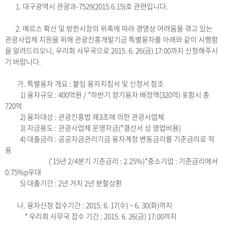
1. 대구광역시 관광과-7529(2015.6.15)호 관련입니다.
2. 메르스 확산 및 방한시장의 위축에 따라 경영상 어려움을 겪고 있는
관광사업체 지원을 위해 관광진흥개발기금 특별융자를 아래와 같이 시행함
을 알려드리오니, 우리회 사무국으로 2015. 6. 26(금) 17:00까지 신청해주시
기 바랍니다.
가. 특별융자 개요 : 붙임 융자지침서 및 신청서 참조
1) 융자규모 : 400억원 / *하반기 정기융자 배정액(320억) 포함시 총
720억
2) 융자대상 : 관광진흥법 제3조에 의한 관광사업체
3) 자금용도 : 관광사업체 운영자금(*결산서 상 영업비용)
4) 대출금리 : 공공자금관리기금 융자계정 변동금리를 기준금리로 적
용
('15년 2/4분기 기준금리 : 2.25%)*중소기업 : 기준금리에서
0.75%p우대
5) 대출기간 : 2년 거치 2년 분할상환
나. 융자신청 접수기간 : 2015. 6. 17(수) ~ 6. 30(화)까지
* 우리회 사무국 접수 기간 : 2015. 6. 26(금) 17:00까지