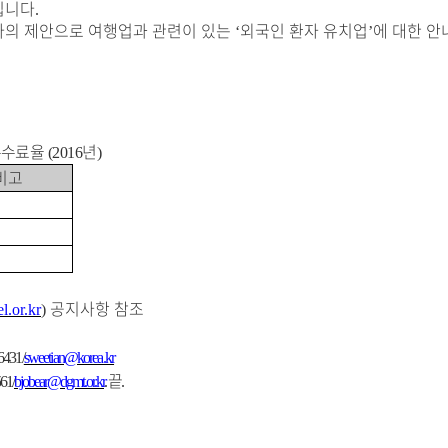
립니다
.
나의 제안으로 여행업과 관련이 있는
외국인 환자 유치업
에 대한 
‘
’
수수료율
년
(2016
)
비고
공지사항 참조
l.or.kr
)
6431/
sweetian@korea.kr
끝
61/
bjobear@dgmt.or.kr
.
.