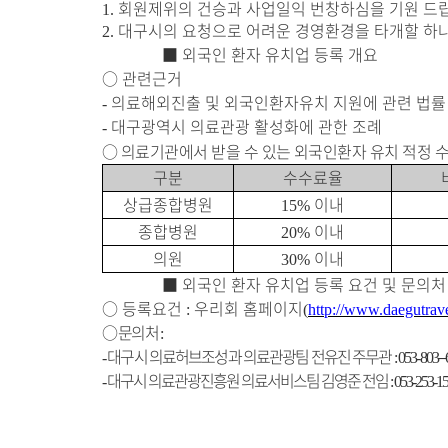
회원제위의 건승과 사업일익 번창하심을 기원 드
1.
대구시의 요청으로 어려운 경영환경을 타개할 하
2.
■
외국인 환자 유치업 등록
개요
○
관련근거
의료해외진출 및 외국인환자유치 지원에 관련 법률
-
대구광역시 의료관광 활성화에 관한 조례
-
○
의료기관에서 받을 수 있는 외국인환자 유치 적정 
구분
수수료율
상급종합병원
이내
15%
종합병원
이내
20%
의원
이내
30%
■
외국인 환자 유치업 등록 요건 및 문의처
○
등록요건
우리회 홈페이지
:
(
http://www.daegutrave
○
문의처
:
대구시 의료허브조성과 의료관광팀 전유진 주무관
–
-
: 053-803
대구시 의료관광진흥원 의료서비스팀 김영준 전임
-
: 053-253-15