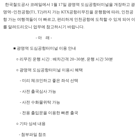
한국철도공사 코레일에서
1
월
17
일 광명역 도심공항터미널을 개장하고 광
명역
~
인천공항
(T1, T2)
까지 가는
KTX
공항리무진을 운행함에 따라
,
인천공
항 가는 여행객들이 더 빠르고
,
편리하게 인천공항에 도착할 수 있게 되어 이
를 알려드리오니 업무에 참고하시기 바랍니다
.
-
아 래
-
■
광명역 도심공항터미널 이용 안내
○
리무진 운행 시간
:
배차간격
20~30
분
,
운행 시간
50
분
○
광명역 도심공항터미널 이용시 혜택
-
미리 체크인하고 좋은 좌석 선택
-
사전 출국심사 가능
-
사전 수화물위탁 가능
-
전용 출입문을 이용한 빠른 출국
○ 기
타 상세 내용
- 첨부파일 참조