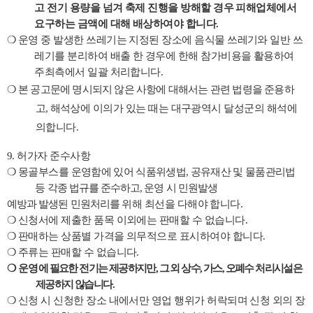
고 전기 용량을 넘겨 축제 진행을 방해할 경우
피해업체에서
요구하는 금액에 대해 배상하여야 합니다
.
❍
운영 중 발생한 쓰레기는 지정된 장소에 음식물 쓰레기와 일반 쓰
레기를 분리하여 배출 한 경우에 한해 참가비용을 활용하여
주최측에서 일괄 처리합니다
.
❍
본 공고문에 명시되지 않은 사항에 대해서는 관련 법령을 준용하
고
,
해석상에 이의가 있는 때는 대구광역시 달성군의 해석에
의합니다
.
9.
허가자 준수사항
❍
몽골부스를
운영함에 있어 식품위생법
,
공유재산 및 물품관리법
등
각종 법규를 준수하고
,
운영 시 민원발생
예방과 발생된 민원처리를
위해 최선을 다해야 합니다
.
❍
신청서에 제출한 품목 이외에는 판매할 수 없습니다
.
❍
판매하는 상품별 가격을 의무적으로 표시하여야 합니다
.
❍
주류는 판매할 수 없습니다
.
❍
운영
에 필요한 전기는 제공하지만
,
그 외 상수
,
가스
,
오폐수 처리시설은
제공하지 않습니다
.
❍
신청 시 신청한 장소 내에서만 영업 행위가 허락되며 신청 외의 장