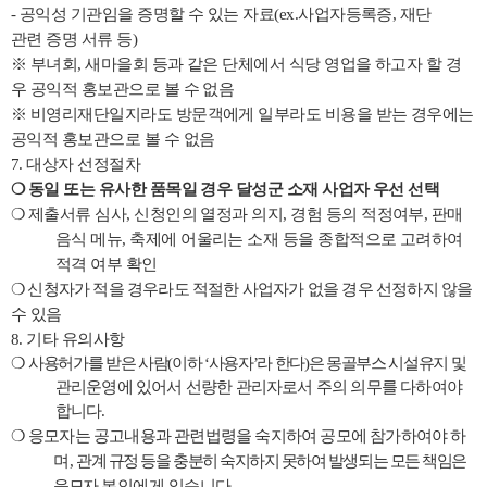
-
공익성 기관임을 증명할 수 있는 자료
(ex.
사업자등록증
,
재단
관련 증명 서류 등
)
※
부녀회
,
새마을회 등과 같은 단체에서 식당 영업을 하고자 할 경
우 공익적 홍보관으로 볼 수 없음
※
비영리재단일지라도 방문객에게 일부라도 비용을 받는 경우에는
공익적 홍보관으로 볼 수 없음
7.
대상자 선정절차
❍
동일 또는 유사한 품목일 경우 달성군 소재 사업자 우선 선택
❍
제출서류 심사
,
신청인의 열정과 의지
,
경험 등의 적정여부
,
판매
음식 메뉴
,
축제에 어울리는 소재 등을 종합적으로 고려하여
적격 여부 확인
❍
신청자가 적을 경우라도 적절한 사업자가 없을 경우 선정하지 않을
수 있음
8.
기타 유의사항
❍
사용허가를 받은 사람
(
이하
‘
사용자
’
라 한다
)
은 몽골부스 시설유지
및
관리운영에 있어서 선량한 관리자로서 주의 의무를 다하여야
합니다
.
❍
응모자는 공고내용과 관련법령을 숙지하여 공모에 참가하여야 하
며
,
관계 규정 등을 충분히 숙지하지 못하여 발생되는 모든 책임은
응모자
본인에게 있습니다
.