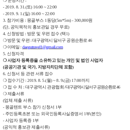
❍
운영시간
:
- 2019. 8. 31.(
토
) 16:00 ~ 22:00
- 2019. 9. 1.(
일
) 16:00 ~ 22:00
3.
참가비용
:
몽골부스
1
동당
(5m*5m) - 300,000
원
(
단
,
공익목적의 홍보관일 경우 무료
)
4.
신청방법
:
방문 및 우편 접수
(
택
1)
❍
방문 및 우편
:
대구광역시 달서구 공원순환로
46
❍
이메일
:
daegutravel1@gmail.com
5.
신청자격
❍
사업자 등록증을 소유하고 있는 개인 및 법인 사업자
(
공공기관 및 국가
,
지방자치단체 포함
)
6.
신청서 등 관련 서류 접수
❍
접수기간
: 2019. 8. 5.(
월
) ~ 8. 9.(
금
) 17:00
까지
❍
접 수 처
:
대구광역시 관광협회
/
대구광역시 달서구 공원순환로
46
❍
제출서류
(
업체 제출 서류
)
-
몽골텐트 부스 참가 신청서
1
부
-
주민등록초본 또는 외국인등록사실증명서
1
부
(
본인
)
-
사업자 등록증
1
부
(
공익적 홍보관 제출서류
)