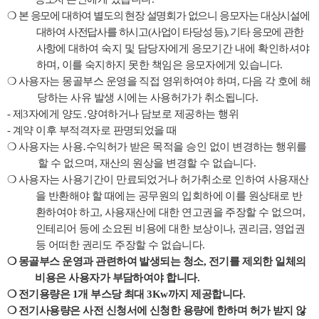
❍
본 응모에 대하여 별도의 현장 설명회가 없으니 응모자는 대상시설에
대하여 사전답사를 하시고
(
사업이 타당성 등
),
기타 응모에 관한
사항에
대하여 숙지 및 담당자에게 응모기간 내에 확인하셔야
하며
,
이를 숙지하지 못한 책임은 응모자에게 있습니다
.
❍
사용자는 몽골부스 운영을 직접 영위하여야 하며
,
다음 각 호에 해
당하는 사유 발생 시에는 사용허가가 취소됩니다
.
-
제
3
자에게 양도
․
양여하거나 담보로 제공하는 행위
-
계약 이후 부적격자로 판명되었을 때
❍
사용자는 사용
․
수익허가 받은 목적을 승인 없이 변경하는 행위를
할 수 없으며
,
재산의 원상을 변경할 수 없습니다
.
❍
사용자는 사용기간이 만료되었거나 허가취소로 인하여 사용재산
을 반환해야 할 때에는 공무원의 입회하에 이를 원상태로 반
환하여야 하고
,
사용재산에 대한 연고권을 주장할 수 없으며
,
인테리어 등에 소요된 비용에 대한 보상이나
,
권리금
,
영업권
등 어떠한 권리도 주장할 수 없습니다
.
❍
몽골부스 운영과 관련하여 발생되는
청소
,
전기를 제외한 일체의
비용은 사용자가 부담하여야 합니다
.
❍
전기용량은
1
개 부스당 최대
3Kw
까지 제공합니다
.
❍
전기사용량은 사전 신청서에 신청한 용량에 한하며 허가 받지 않