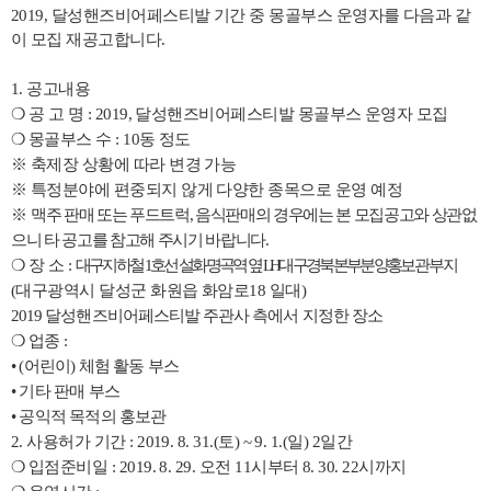
2019,
달성핸즈비어페스티발 기간 중 몽골부스 운영자를 다음과 같
이 모집 재공고합니다
.
1.
공고내용
❍
공 고 명
: 2019,
달성핸즈비어페스티발 몽골부스 운영자 모집
❍
몽골부스 수
: 10
동 정도
※
축제장 상황에 따라 변경 가능
※
특정분야에 편중되지 않게 다양한 종목으로 운영 예정
※
맥주 판매 또는 푸드트럭
,
음식판매의 경우에는 본 모집공고와 상관없
으니 타 공고를 참고해 주시기 바랍니다
.
❍
장 소
:
대구지하철
1
호선 설화명곡역 옆
LH
대구경북본부분양홍보관
부지
(
대구광역시 달성군 화원읍 화암로
18
일대
)
2019
달성핸즈비어페스티발 주관사 측에서 지정한 장소
❍
업종
:
•
(
어린이
)
체험 활동 부스
•
기타 판매 부스
•
공익적 목적의 홍보관
2.
사용허가 기간
: 2019. 8. 31.(
토
) ~ 9. 1.(
일
) 2
일간
❍
입점준비일
: 2019. 8. 29.
오전
11
시부터
8. 30. 22
시까지