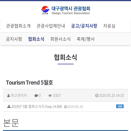
관광협회소개
관광사업체안내
공고/공지사항
자료실
공지사항
협회소식
회원사소식
축제/행사
협회소식
Tourism Trend 5월호
최고관리자
0
3,927
2019.05.10 14:33
2019년 5월 협회소식지.hwp (4.6M)
2019.05.10
183
본문