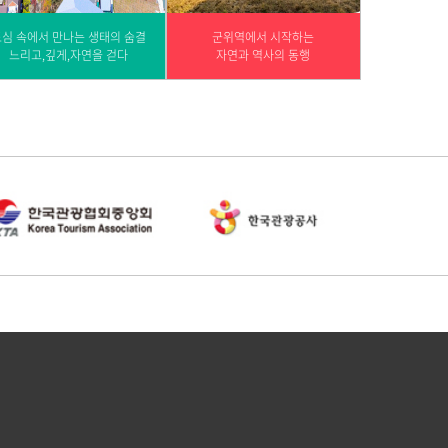
심 속에서 만나는 생태의 숨결
군위역에서 시작하는
느리고,깊게,자연을 걷다
자연과 역사의 동행