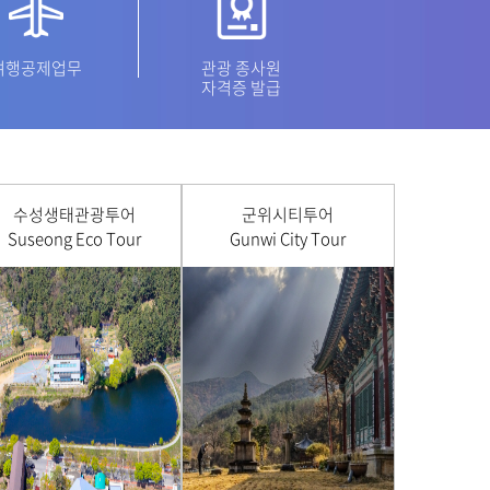
여행공제업무
관광 종사원
자격증 발급
수성생태관광투어
군위시티투어
Suseong Eco Tour
Gunwi City Tour