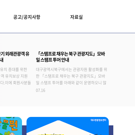
공고/공지사항
자료실
반기 외래관광객 유
「스탬프로 채우는 북구 관광지도」모바
안내
일 스탬프 투어 안내
유치 증대를 위한
대구광역시북구에서는 관광자원 활성화를 위
광객 유치보상 지원
한 「스탬프로 채우는 북구 관광지도」모바
다.이에 회원사분들
일 스탬프 투어를 아래와 같이 운영하오니 많
래 - 가. 사 업 명 :
은 분들의 참여바랍니다. - 아 래 - ◇ 운영기간
07.16
광객 유…
: 2026. 7. 15. ~ 11. 30…