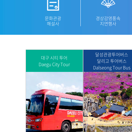
문화관광
경상감영풍속
해설사
지연행사
달성관광투어버스
대구 시티 투어
달리고 투어버스
Daegu City Tour
Dalseong Tour Bus