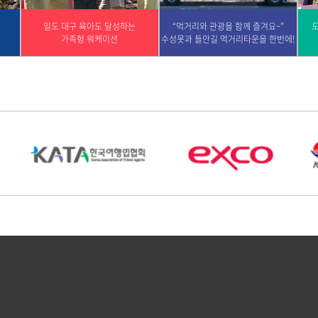
일도 대구 육아도 달성하는
“먹거리와 관광을 함께 즐겨요~”
도
가족형 워케이션
수성못과 들안길 먹거리타운을 한번에!