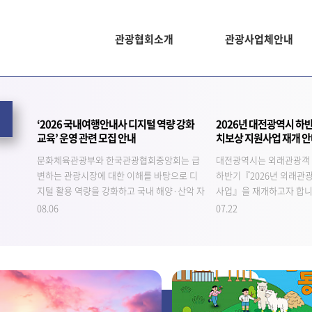
관광협회소개
관광사업체안내
‘2026 국내여행안내사 디지털 역량 강화
2026년 대전광역시 하
교육’ 운영 관련 모집 안내
치보상 지원사업 재개 
문화체육관광부와 한국관광협회중앙회는 급
대전광역시는 외래관광객 
변하는 관광시장에 대한 이해를 바탕으로 디
하반기『2026년 외래관
지털 활용 역량을 강화하고 국내 해양·산악 자
사업』을 재개하고자 합니
원을활용한관광 서비스 기획를 지원하고
의 많은 참여 바랍니다. - 아 
08.06
07.22
자‘2026 국내여행안내사 디지털 역량 강화 교
2026 대전광역시 외래관
육’을 개…