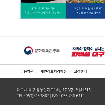
대구시티 투어와 함께
대구의 미래 달성 / 꽃피다.
즐겁고 편안한 여행을 즐겨보세요.
#도동코스 #송해코스
이용약관
개인정보처리방침
고객센터
대구시 북구 유통단지로14길 17 3층 (우)41515
TEL : 053)746-6407 | FAX : 053)746-6410