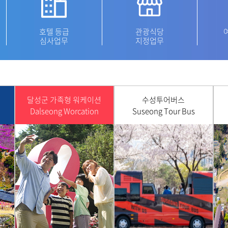
호텔 등급
관광식당
심사업무
지정업무
달성군 가족형 워케이션
수성투어버스
Dalseong Worcation
Suseong Tour Bus