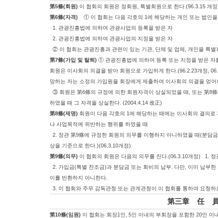
第5條(회원)
이 협회의 회원은 정회원, 특별회원으로 한다.(96.3.15 개정
第6條(자격)
① 이 협회는 다음 각호의 1에 해당하는 개인 또는 법인을
1. 관광진흥법에 의하여 관광사업의 등록을 받은 자
2. 관광진흥법에 의하여 관광사업의 지정을 받은 자
② 이 협회는 관광진흥과 관련이 있는 기관, 단체 및 업체, 개인을 특별회원으로 
第7條(가입 및 탈퇴)
① 관광진흥법에 의하여 등록 또는 지정을 받은 자를
회원은 이사회의 의결을 받아 회원으로 가입하게 한다.(96.2.23개정, 0
망하는 자는 소정의 가입원을 회장에게 제출하여 이사회의 의결을 얻어야 한다. 
③ 회원은 第6條의 규정에 의한 회원자격이 상실되었을 때, 또는 第8條
하였을 때 그 자격을 상실한다. (2004.4.14 改正)
第8條(제명)
회원이 다음 각호의 1에 해당하는 때에는 이사회의 결의로 제
나 사업목적에 위반하는 행위를 하였을 때
2. 정관 第9條에 규정한 회원의 의무를 이행하지 아니하였을 때(분담금
상을 기준으로 한다.)(06.3.10개정)
第9條(의무)
이 협회의 회원은 다음의 의무를 진다.(06.3.10개정) 1.
2. 가입금(특별 찬조금)과 분담금 또는 회비의 납부. 다만, 이미 납부
이를 반환하지 아니한다.
3. 이 협회와 주무 감독관청 또는 관계관청이 이 협회를 통하여 요청
第三章 任 
第10條(임원)
이 협회는 회장1인, 5인 이내의 부회장을 포함한 20인 이내의