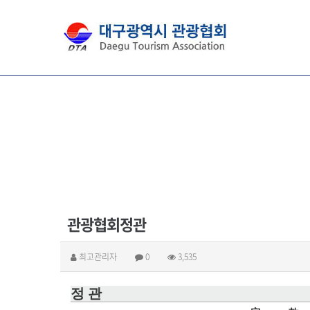
관광협회정관
최고관리자
0
3,535
정 관