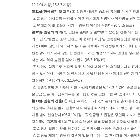
12.4.09 개정, 15.8.7 개정)
第11條(명예회장 및 고문)
① 회장은 대의원 총회의 동의를 얻어 직전회장을
② 회장은 이사회의 동의를 얻어 지역사회의 저명인사 약간명을 선임고문으로
③ 명예회장 및 고문의 임기는 임원의 임기에 준한다.(96.3.15 新設)
第12條(임원의 자격)
① 임원은 第6條 및 第23條의 요건을 갖춘 대의원
가 아닌 당해 법인 소속 임원도 이 협회의 회장 및 업종별위원장을 제외한 임원에 
개정) 이때 선임이 되고자 하는 자는 대표이사의 선정통보가 있어야 한다
원선정이 취소되지 않는 한 법인 대표자는 임원으로서의 권한을 행사할 
서는 이사회의 승인을 얻어야 한다.(06.3.10改正)
③ 법인이 임원으로 선출된 경우, 법인이 폐업 또는 휴업하거나 대표자가
의거 보선한다. 다만 전항 단서에 의거 법인 임원이 대행자로 선정된 
그러하지 아니하다.(06.3.10신설)
④ 관광진흥법 第33條에 의한 사업정지명령을 받아 그 기간이 종료된 
분담금 또는 회비납부의무를 불이행한 者는 임원이 될 수 없다.(06.3.1
第13條(임원의 선출)
① 회장, 부회장, 이사, 감사는 대의원 총회에서 
위원회의 추대를 받아 선출하되 대의원총회 시까지 추대가 없는 경우에
대를 받아 선출한다.(06.3.10개정) ② 업종별 위원장은 당연직 이사가
당업종이 第25條 4項의 규정에 의한 이사의 배정비율에 해당되지 않을 
③ 회장의 결원이 있을 경우에는 그 후임자를 대의원 총회에서 선출한다
④ 회장을 제외한 임원의 결원이 있을 경우에는 그 후임자를 이사회에서