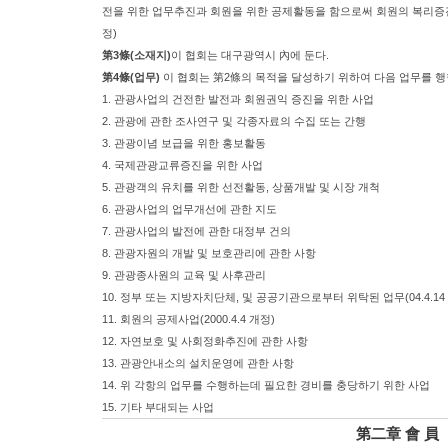
전을 위한 업무추진과 회원을 위한 공제활동을 함으로써 회원의 복리증진 및
정)
第3條(소재지)
이 협회는 대구광역시 內에 둔다.
第4條(업무)
이 협회는 第2條의 목적을 달성하기 위하여 다음 업무를 
1. 관광사업의 건전한 발전과 회원권익 증진을 위한 사업
2. 관광에 관한 조사연구 및 각종자료의 수집 또는 간행
3. 관광이념 보급을 위한 홍보활동
4. 국제관광교류증진을 위한 사업
5. 관광객의 유치를 위한 선전활동, 상품개발 및 시장 개척
6. 관광사업의 업무개선에 관한 지도
7. 관광사업의 발전에 관한 대정부 건의
8. 관광자원의 개발 및 보호관리에 관한 사항
9. 관광종사원의 교육 및 사후관리
10. 정부 또는 지방자치단체, 및 공공기관으로부터 위탁된 업무(04.4.14
11. 회원의 공제사업(2000.4.4 개정)
12. 자연보호 및 사회정화추진에 관한 사항
13. 관광안내소의 설치운영에 관한 사항
14. 위 각항의 업무를 수행하는데 필요한 경비를 충당하기 위한 사업
15. 기타 부대되는 사업
第二章 會 員