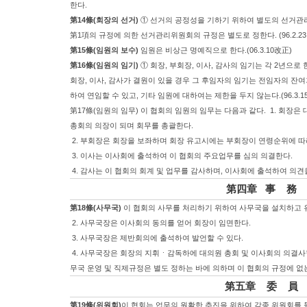
한다.
第14條(회장의 선거)
① 선거의 공정성을 기하기 위하여 별도의 선거관리위원회를
第1項의 규정에 의한 선거관리위원회의 규정은 별도로 정한다. (96.2.23
第15條(임원의 보수)
임원은 비상근 명예직으로 한다.(06.3.10改正)
第16條(임원의 임기)
① 회장, 부회장, 이사, 감사의 임기는 각 2년으로 한다.(2
회장, 이사, 감사가 결원이 있을 경우 그 후임자의 임기는 전임자의 잔여기간
하여 연임할 수 있고, 기타 임원에 대하여는 제한을 두지 않는다.(96.3.15신
第17條(임원의 임무) 이 협회의 임원의 임무는 다음과 같다. 1. 회장
총회의 의장이 되며 회무를 총괄한다.
2. 부회장은 회장을 보좌하며 회장 유고시에는 부회장이 연령순위에 따
3. 이사는 이사회에 출석하여 이 협회의 주요업무를 심의 의결한다.
4. 감사는 이 협회의 회계 및 업무를 감사하며, 이사회에 출석하여 의견
第四章 事 務
第18條(사무국)
이 협회의 사무를 처리하기 위하여 사무국을 설치하고 유
2. 사무국장은 이사회의 동의를 얻어 회장이 임면한다.
3. 사무국장은 제반회의에 출석하여 발언할 수 있다.
4. 사무국장은 회장의 지휘ㆍ감독하에 대의원 총회 및 이사회의 의결사항
무국 운영 및 직제규정은 별도 정하는 바에 의하며 이 협회의 규정에 
第五章 委 員
第19條(위원회)
이 협회는 업무의 원활한 추진을 위하여 각종 위원회를 둘