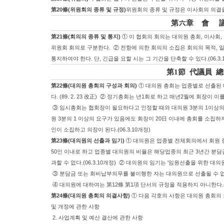
第20條(위원회의 종류 및 규정)
위원회의 종류 및 규정은 이사회의 의결을
第六章 會 
第21條(회의의 종류 및 통지)
① 이 협회의 회의는 대의원 총회, 이사회,
위원회 회의로 구분한다. ② 전항에 의한 회의의 소집은 회의의 목적, 
통지하여야 한다. 단, 긴급을 요할 시는 그 기간을 단축할 수 있다.(06.3.
第1節 代議員 
第22條(대의원 총회의 구성과 회의)
① 대의원 총회는 업종별로 선출된
다. (89. 2. 23 改正) ② 정기총회는 년1회로 하고 매년2월에 회장이 
③ 임시총회는 협회장이 필요하다고 인정할 때와 대의원 3분의 1이상의 
원 3분의 1 이상의 요구가 있음에도 회장이 20日 이내에 총회를 소집하
인이 소집하고 의장이 된다.(06.3.10개정)
第23條(대의원의 선출과 임기)
① 대의원은 업종별 전체회의에서 회원 
50인 이내로 하고 업종별 대의원의 비율은 해당업종의 최근 3년간 분담
과할 수 없다.(06.3.10개정) ② 대의원의 임기는 '임원선출을 위한 대의원
③ 분담금 또는 회비납부의무를 불이행한 자는 대의원으로 선출될 수 없다.
④ 대의원에 대하여는 第12條 第1項 단서의 규정을 적용하지 아니한다.(0
第24條(대의원 총회의 의결사항)
① 다음 각호의 사항은 대의원 총회의 의결
및 개정에 관한 사항
2. 사업계획 및 예산 결산에 관한 사항