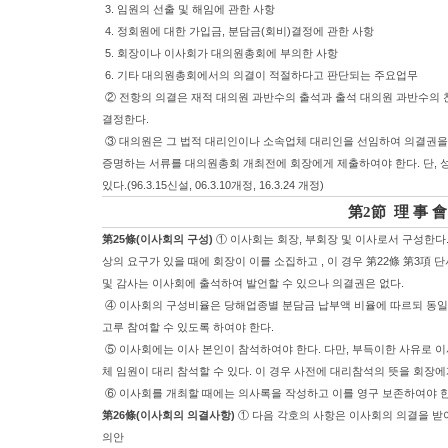
3. 임원의 선출 및 해임에 관한 사항
4. 정회원에 대한 가입금, 분담금(회비)결정에 관한 사항
5. 회장이나 이사회가 대의원총회에 부의한 사항
6. 기타 대의원총회에서의 의결이 적절하다고 판단되는 주요업무
② 전항의 의결은 재적 대의원 과반수의 출석과 출석 대의원 과반수의
결정한다.
③ 대의원은 그 법적 대리인이나 소속업체 대리인을 선임하여 의결권을 
증명하는 서류를 대의원총회 개최전에 회장에게 제출하여야 한다. 단, 
있다.(96.3.15신설, 06.3.10개정, 16.3.24 개정)
第2節 理 事 會
第25條(이사회의 구성)
① 이사회는 회장, 부회장 및 이사로서 구성한다
상의 요구가 있을 때에 회장이 이를 소집하고 , 이 경우 第22條 第3項 단
및 감사는 이사회에 출석하여 발언할 수 있으나 의결권은 없다.
④ 이사회의 구성비율은 당해업종별 분담금 납부액 비율에 따르되 동일업
고루 참여할 수 있도록 하여야 한다.
⑤ 이사회에는 이사 본인이 참석하여야 한다. 다만, 부득이한 사유로 이
체 임원이 대리 참석할 수 있다. 이 경우 사전에 대리참석의 뜻을 회장
⑥ 이사회를 개최할 때에는 의사록을 작성하고 이를 영구 보존하여야 한다.(
第26條(이사회의 의결사항)
① 다음 각호의 사항은 이사회의 의결을 받아야 
의안