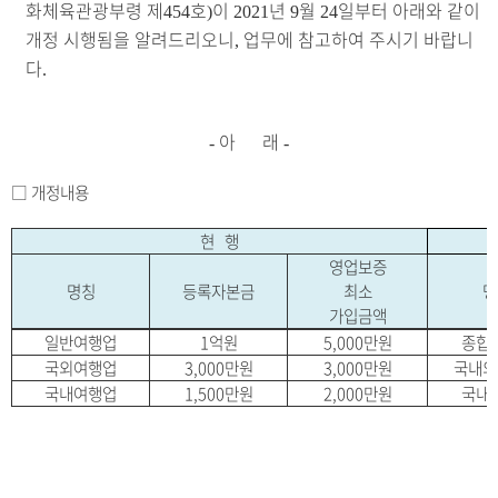
화체육관광부령 제
호
이
년
월
일부터 아래와 같이
454
)
2021
9
24
개정 시행됨을 알려드리오니
업무에 참고하여 주시기 바랍니
,
다
.
아 래
-
-
□
개정내용
현
행
영업보증
명칭
등록자본금
최소
명
가입금액
일반여행업
1억원
5,000만원
종합
국외여행업
3,000만원
3,000만원
국내외
국내여행업
1,500만원
2,000만원
국내