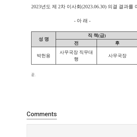
2023년도 제 2차 이사회(2023.06.30) 의결 결
- 아 래 -
직 책
(
급
)
성 명
전
후
사무국장 직무대
박헌용
사무국장
행
끝.
Comments