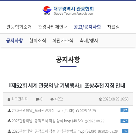
관광협회소개
관광사업체안내
공고/공지사항
자료실
공지사항
협회소식
회원사소식
축제/행사
공지사항
『제52회 세계 관광의 날 기념행사』포상추천 지침 안내
최고관리자
0
4,652
2025.08.29 16:58
2025관광의날_포상관련지침.hwp (42.0K)
2025.08.29
147
2025관광의날_공적조서 작성 양식.hwp (48.5K)
2025.08.29
127
2025관광의날_공적조서 작성 양식관광학도.hwp (38.0K)
2025.08.29
96