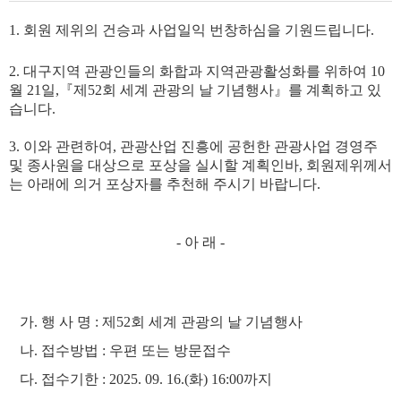
1.
회원 제위의 건승과 사업일익 번창하심을 기원드립니다
.
2.
대구지역 관광인들의 화합과 지역관광활성화를 위하여
10
월
21
일
,
『
제
52
회 세계 관광의 날 기념행사
』
를 계획하고 있
습니다
.
3.
이와 관련하여
,
관광산업 진흥에 공헌한 관광사업 경영주
및 종사원을 대상으로 포상을 실시할 계획인바
,
회원제위께서
는 아래에 의거 포상자를 추천해 주시기 바랍니다
.
-
아 래
-
가
.
행 사 명
:
제
52
회 세계 관광의 날 기념행사
나
.
접수방법
:
우편 또는 방문접수
다
.
접수기한
: 2025. 09. 16.(
화
) 16:00
까지