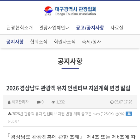
관광협회소개
관광사업체안내
공고/공지사항
자료실
공지사항
협회소식
회원사소식
축제/행사
공지사항
2026 경상남도 관광객 유치 인센티브 지원계획 변경 알림
최고관리자
0
1,232
05.07 17:26
2026년 관광객 유치 인센티브 지원 변경 계획 공고문.hwp (125.0K)
202
38
6.05.07
『
』
경상남도 관광진흥에 관한 조례
제
4
조 또는 제
6
조에 따