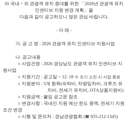
라 국내
‧
외 관광객 유치 증대를 위한
「
2026
년 관광객 유치
인센티브 지원 변경 계획
」
을
다음과 같이 공고하오니 많은 관심 바랍니다
.
-
아 래
-
가
.
공 고 명
: 2026
관광객 유치 인센티브 지원사업
나
.
공고내용
○
사업건명
: 2026
경상남도 관광객 유치 인센티브 지
원사업
○
지원기간
:
공고일
~ 12. 18
※
조기 소진 시 사업 종료
○
지원분야
: 5
개 항목
(
숙박비
,
차량임차비
,
크루즈 유
치비
,
전세기 유치비
, OTA
상품지원비
)
○
지원금액 : 붙임 공고문 참조
○
변경사항
:
국내인 지원 예산 한도 증액
,
전세기 지원
조건 변경
○
시행 및 문의처
:
경남관광협회
(
☎
055-212-1345)