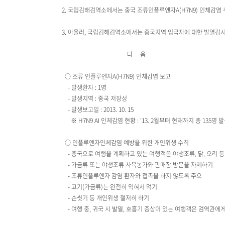
2. 국립김해검역소에서는 중국 조류인플루엔자A(H7N9) 인체감염 
3. 아울러, 국립김해검역소에서는 중국지역 입국자에 대한 발열감시 등
- 다 음 -
○ 조류 인플루엔자A(H7N9) 인체감염 보고
- 발생환자 : 1명
- 발생지역 : 중국 저장성
- 발생보고일 : 2013. 10. 15
※ H7N9 AI 인체감염 현황 : '13. 2월부터 현재까지 총 135명 
○ 인플루엔자인체감염 예방을 위한 개인위생 수칙
- 중국으로 여행을 계획하고 있는 여행객은 야생조류, 닭, 오리 등
- 가금류 또는 야생조류 사육농가와 판매장 방문을 자제하기
- 조류인플루엔자 감염 환자와 접촉을 하지 않도록 주으
- 고기(가금류)는 완전히 익혀서 먹기
- 손씻기 등 개인위생 철저히 하기
- 여행 중, 귀국 시 발열, 호흡기 증상이 있는 여행객은 검역관에게 