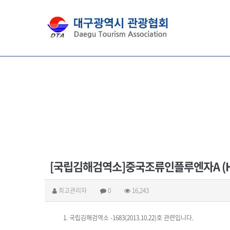
[국립김해검역소]중국조류인플루엔자A (H
최고관리자
0
16,243
1. 국립김해검역소 -1683(2013.10.22)호 관련입니다.