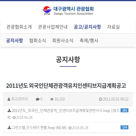
관광협회소개
관광사업체안내
공고/공지사항
자료실
공지사항
협회소식
회원사소식
축제/행사
공지사항
2011년도 외국인단체관광객유치인센티브지급계획공고
최고관리자
0
16,310
2011.02.01 09:22
2011년도_외국인_단체관광객_인센티브지급계획및관련서식.hwp (39.5
201
K)
2018.06.28
그린스텔,굿스테이 현황.hwp (60.5K)
2018.06.28
174