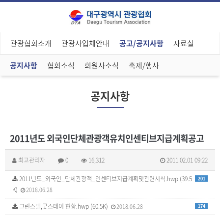
관광협회소개
관광사업체안내
공고/공지사항
자료실
공지사항
협회소식
회원사소식
축제/행사
공지사항
2011년도 외국인단체관광객유치인센티브지급계획공고
최고관리자
0
16,312
2011.02.01 09:22
2011년도_외국인_단체관광객_인센티브지급계획및관련서식.hwp (39.5
201
K)
2018.06.28
그린스텔,굿스테이 현황.hwp (60.5K)
2018.06.28
174