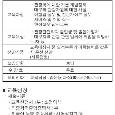
ㆍ관광학에 대한 기본 개념정리
ㆍ대구의 관광자원에 대한 해설
교육과정
ㆍ여행업 실무 및 전문가이드 실무
ㆍ서비스 및 취업 실무
ㆍ현장실무 답사교육
ㆍ관광관련학과 졸업생 및 졸업예정자
교육대상
ㆍ대구지역 관광 관련 업체에 취업을 희망하
는 자 등
교육대상자 중 일정수준의 어학능력을 갖춘
선발기준
자 우선 선발
(서류전형)
모집인원
30명
수 강 료
무료
문의전화
교육담당 : 엄완용 과장(☎053-746-6407)
■ 교육신청
ㆍ제출서류
- 교육신청서 1부 : 소정양식
- 최종학력졸업증명서 1부.
- 외국어 능력 증빙서류 : 시험성적표 등